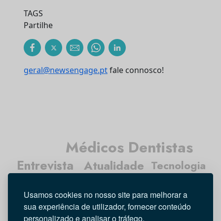
TAGS
Partilhe
geral@newsengage.pt
fale connosco!
Médicos Dentistas
Entrevista
Atualidade
Tecnologia
Higiene Oral
Usamos cookies no nosso site para melhorar a
Opinião
Investigação
sua experiência de utilizador, fornecer conteúdo
personalizado e analisar o tráfego.