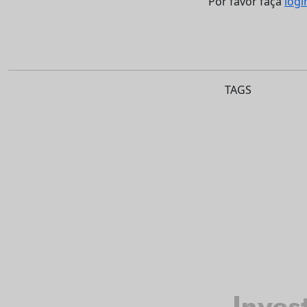
Por favor faça
logi
TAGS
Inves