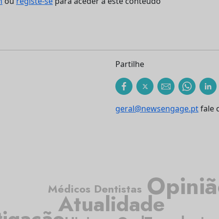
n
ou
registe-se
para aceder a este conteúdo
Partilhe
geral@newsengage.pt
fale 
Opiniã
Médicos Dentistas
Atualidade
tigação