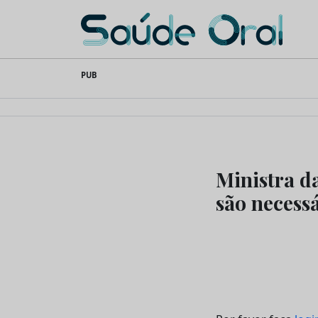
Saúde Oral
Skip
PUB
to
content
Ministra d
são necess