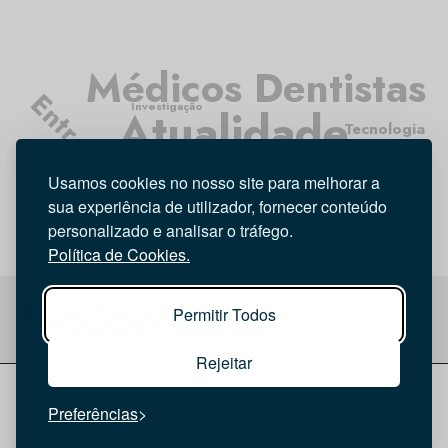
Médicos Dentistas
Entrevista
Investigação
Atualidade
Tecnologia
Opinião
Higiene Oral
Usamos cookies no nosso site para melhorar a
sua experiência de utilizador, fornecer conteúdo
personalizado e analisar o tráfego.
Política de Cookies.
Permitir Todos
Rejeitar
© 2026 Saúde Oral
Ficha Técnica
|
Política de Cookies
|
Preferências
Política de privacidade