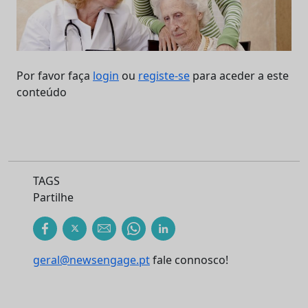
Por favor faça
login
ou
registe-se
para aceder a este
conteúdo
TAGS
Partilhe
geral@newsengage.pt
fale connosco!