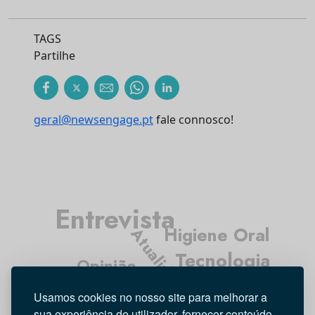
TAGS
Partilhe
geral@newsengage.pt
fale connosco!
Entrevista
Higiene Oral
Atualidade
Tecnologia
Opinião
Investigação
Médicos Dentistas
Usamos cookies no nosso site para melhorar a
sua experiência de utilizador, fornecer conteúdo