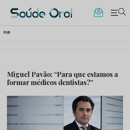
Saúde Oral
Skip
PUB
to
content
Miguel Pavão: “Para que estamos a
formar médicos dentistas?”