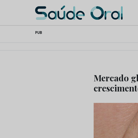
Saúde Oral
Skip
PUB
to
content
Mercado gl
cresciment