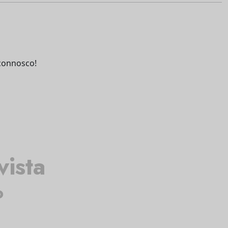
connosco!
vista
o