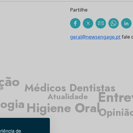
Partilhe
geral@newsengage.pt
fale 
ação
Médicos Dentistas
Entre
Atualidade
logia
Higiene Oral
Opiniã
riência de