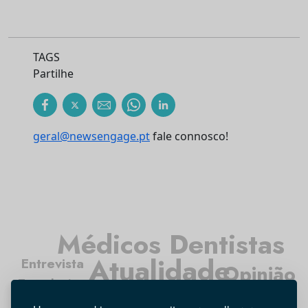
TAGS
Partilhe
geral@newsengage.pt
fale connosco!
Médicos Dentistas
Atualidade
Entrevista
Opinião
Tecnologia
Higiene Oral
Investigação