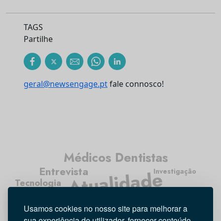
TAGS
Partilhe
geral@newsengage.pt
fale connosco!
Médicos Dentistas
Entrevista
Atualidade
Investigação
Tecnologia
Opinião
Higiene Oral
Usamos cookies no nosso site para melhorar a
sua experiência de utilizador, fornecer conteúdo