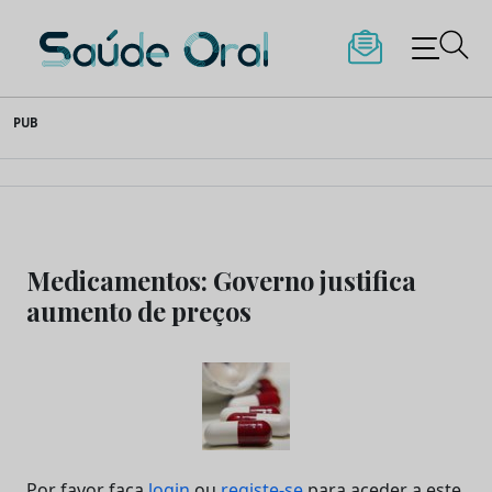
Saúde Oral
Skip
PUB
to
content
Medicamentos: Governo justifica
aumento de preços
Por favor faça
login
ou
registe-se
para aceder a este