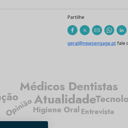
Partilhe
geral@newsengage.pt
fale 
Médicos Dentistas
ação
Atualidade
Tecnol
Opinião
Higiene Oral
Entrevista