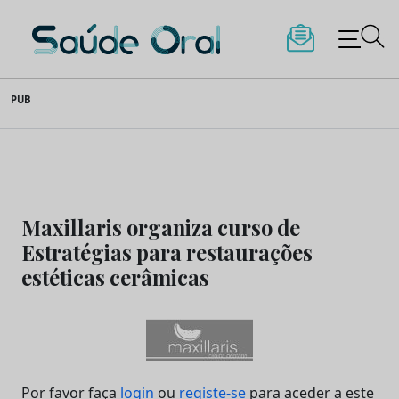
Saúde Oral
Skip
PUB
to
content
Maxillaris organiza curso de
Estratégias para restaurações
estéticas cerâmicas
Por favor faça
login
ou
registe-se
para aceder a este