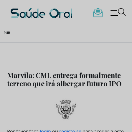
Saúde Oral
Skip
PUB
to
content
Marvila: CML entrega formalmente
terreno que irá albergar futuro IPO
Por favor faça
login
ou
registe-se
para aceder a este