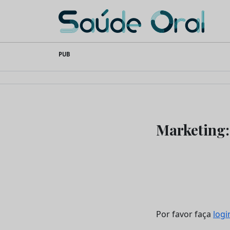
Saúde Oral
Skip
PUB
to
content
Marketing:
Por favor faça
logi