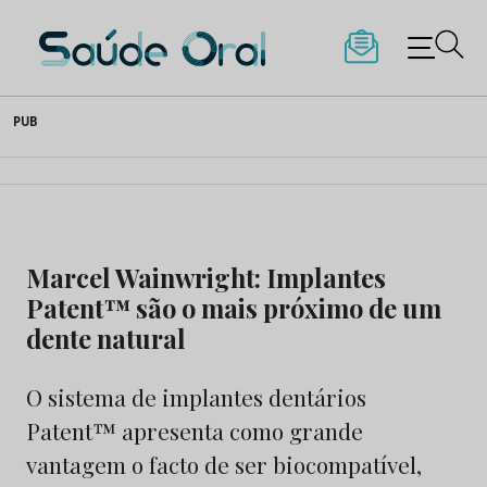
Saúde Oral
Skip
PUB
to
content
Marcel Wainwright: Implantes
Patent™ são o mais próximo de um
dente natural
O sistema de implantes dentários
Patent™ apresenta como grande
vantagem o facto de ser biocompatível,