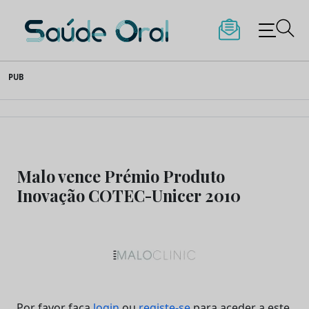
Saúde Oral
Skip
PUB
to
content
Malo vence Prémio Produto
Inovação COTEC-Unicer 2010
Por favor faça
login
ou
registe-se
para aceder a este