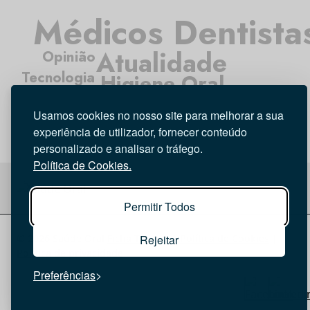
Médicos Dentista
Atualidade
Opinião
Tecnologia
Higiene Oral
Entrevista
Investigação
Usamos cookies no nosso site para melhorar a sua
experiência de utilizador, fornecer conteúdo
personalizado e analisar o tráfego.
Política de Cookies.
Permitir Todos
© 2026 Saúde Oral
Ficha Técnica
|
Política de Cookies
|
Rejeitar
Política de privacidade
Preferências