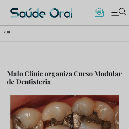
Saúde Oral
Skip
PUB
to
content
Malo Clinic organiza Curso Modular
de Dentisteria