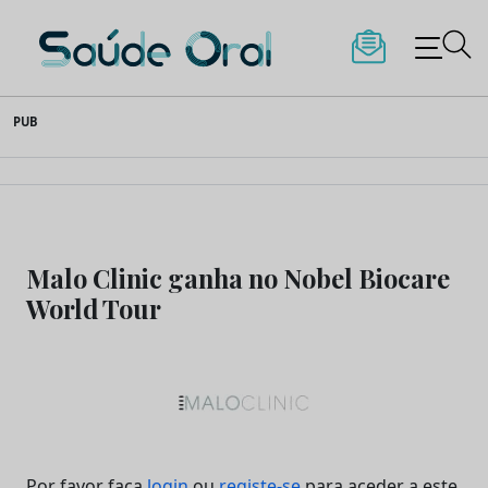
Saúde Oral
Skip
PUB
to
content
Malo Clinic ganha no Nobel Biocare
World Tour
Por favor faça
login
ou
registe-se
para aceder a este