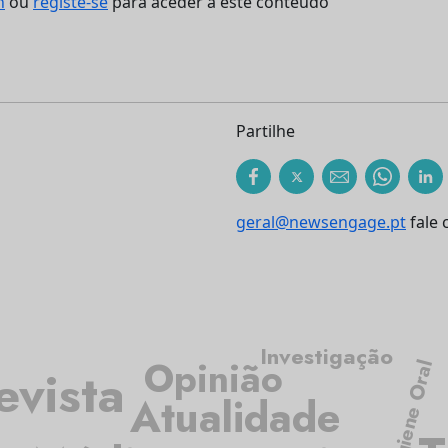
n
ou
registe-se
para aceder a este conteúdo
Partilhe
geral@newsengage.pt
fale 
Investigação
Opinião
Higiene Oral
evista
Atualidade