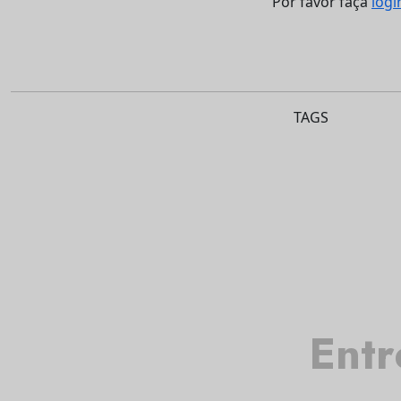
Por favor faça
logi
TAGS
Entr