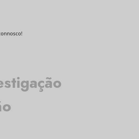
connosco!
estigação
ão