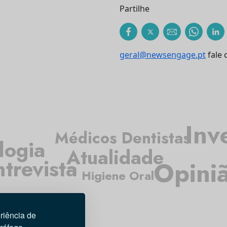
Partilhe
geral@newsengage.pt
fale 
Inv
Médicos Dentistas
logia
Atualidade
ntrevista
Opini
Higiene Oral
riência de