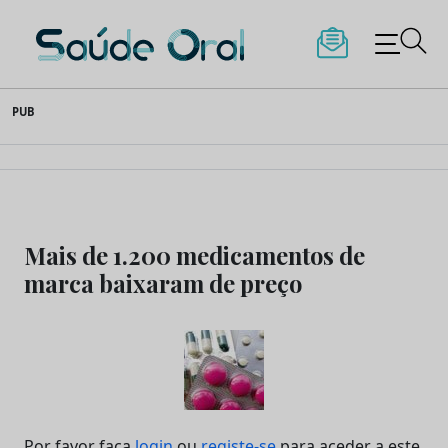
Saúde Oral
Skip
PUB
to
content
Mais de 1.200 medicamentos de
marca baixaram de preço
Por favor faça
login
ou
registe-se
para aceder a este