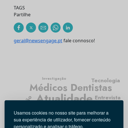
TAGS
Partilhe
geral@newsengage.pt
fale connosco!
Investigação
Tecnologia
Médicos Dentistas
Atualidade
Opinião
Entrevista
Higiene Oral
Usamos cookies no nosso site para melhorar a
sua experiência de utilizador, fornecer conteúdo
personalizado e analisar o tráfego.