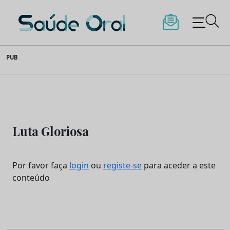
Saúde Oral
Skip
PUB
to
content
Luta Gloriosa
Por favor faça
login
ou
registe-se
para aceder a este
conteúdo