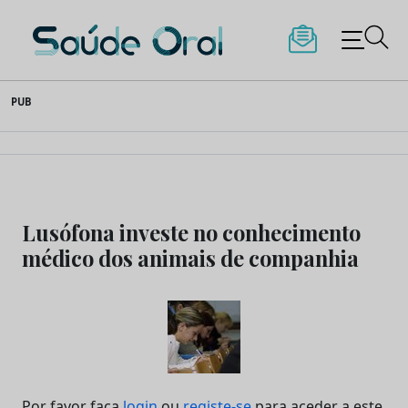
Saúde Oral
Skip
PUB
to
content
Lusófona investe no conhecimento
médico dos animais de companhia
Por favor faça
login
ou
registe-se
para aceder a este