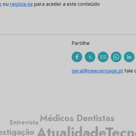
n
ou
registe-se
para aceder a este conteúdo
Partilhe
geral@newsengage.pt
fale 
Médicos Dentistas
Entrevista
Atualidade
Tecn
estigação