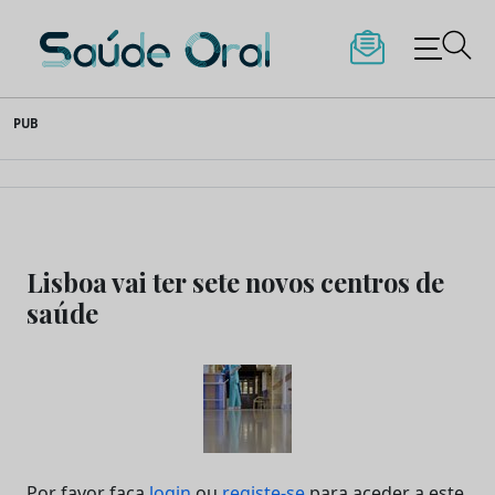
Saúde Oral
Skip
PUB
to
content
Lisboa vai ter sete novos centros de
saúde
Por favor faça
login
ou
registe-se
para aceder a este