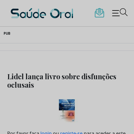
Saúde Oral
Skip
PUB
to
content
Lidel lança livro sobre disfunções
oclusais
Por favor faça
login
ou
registe-se
para aceder a este