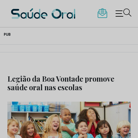
Saúde Oral
Skip
PUB
to
content
Legião da Boa Vontade promove
saúde oral nas escolas