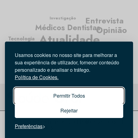
Entrevista
Investigação
Médicos Dentistas
Opinião
Atualidade
Tecnologia
Higiene Oral
Usamos cookies no nosso site para melhorar a
sua experiência de utilizador, fornecer conteúdo
personalizado e analisar o tráfego.
Política de Cookies.
Permitir Todos
Rejeitar
© 2026 Saúde Oral
Ficha Técnica
|
Política de Cookies
|
Preferências
Política de privacidade