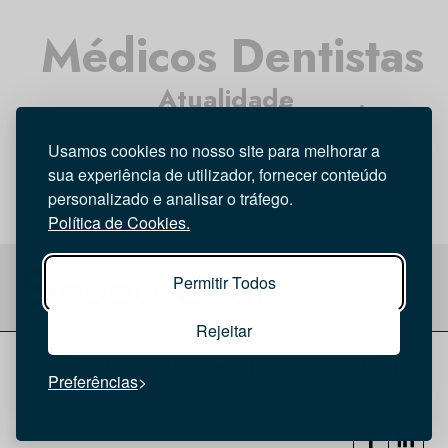
Médicos Dentistas
Atualidade
Entrevista
Opinião
Higiene Oral
Tecnologia
Usamos cookies no nosso site para melhorar a
Investigação
sua experiência de utilizador, fornecer conteúdo
personalizado e analisar o tráfego.
Política de Cookies.
Permitir Todos
Rejeitar
© 2026 Saúde Oral
Ficha Técnica
|
Política de Cookies
|
Preferências
Política de privacidade