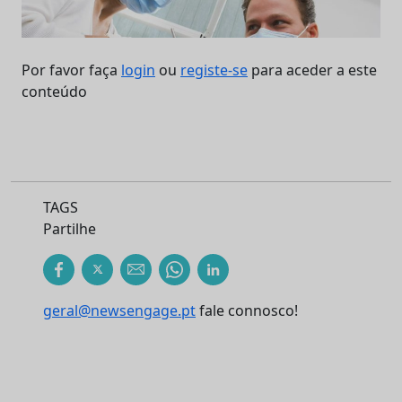
Por favor faça
login
ou
registe-se
para aceder a este
conteúdo
TAGS
Partilhe
geral@newsengage.pt
fale connosco!