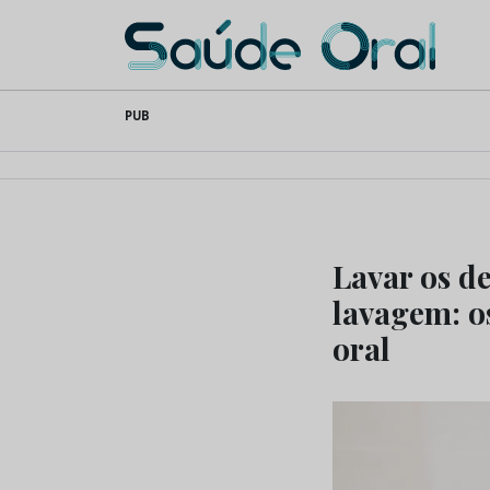
Saúde Oral
Skip
PUB
to
content
Lavar os de
lavagem: o
oral