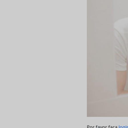
Por favor faça
logi