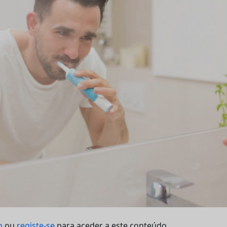
n
ou
registe-se
para aceder a este conteúdo