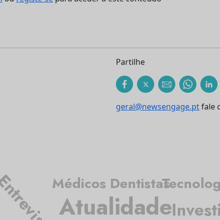
Partilhe
geral@newsengage.pt
fale 
ntrevista
Médicos Dentistas
Tecnolog
Atualidade
Invest