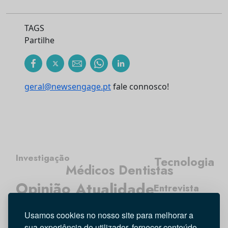
TAGS
Partilhe
geral@newsengage.pt
fale connosco!
Investigação
Tecnologia
Médicos Dentistas
Atualidade
Opinião
Entrevista
Higiene Oral
Usamos cookies no nosso site para melhorar a
sua experiência de utilizador, fornecer conteúdo