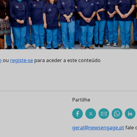
n
ou
registe-se
para aceder a este conteúdo
Partilhe
geral@newsengage.pt
fale 