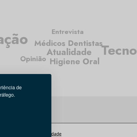
Entrevista
ação
Médicos Dentistas
Tecno
Atualidade
Opinião
Higiene Oral
riência de
tráfego.
okies
|
Política de privacidade