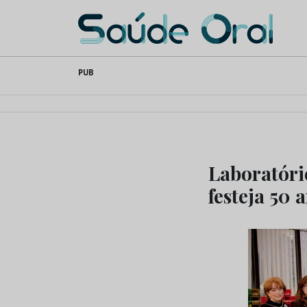
Saúde Oral
Skip
PUB
to
content
Laboratóri
festeja 50 