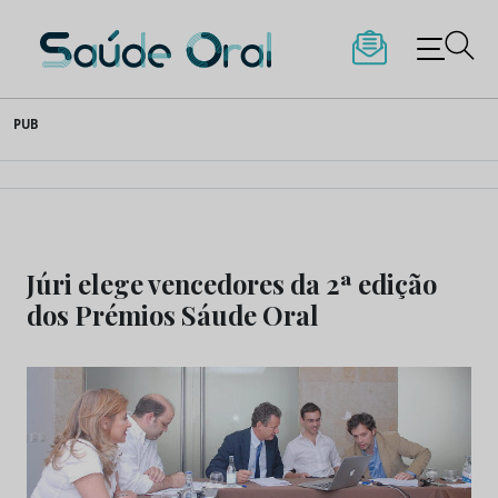
Saúde Oral
Skip
PUB
to
content
Júri elege vencedores da 2ª edição
dos Prémios Sáude Oral