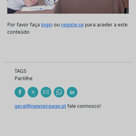
Por favor faça
login
ou
registe-se
para aceder a este
conteúdo
TAGS
Partilhe
geral@newsengage.pt
fale connosco!