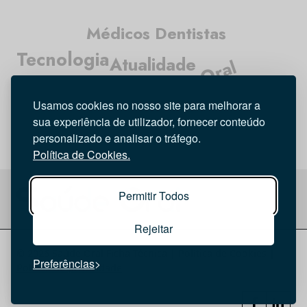
Médicos Dentistas
Tecnologia
Atualidade
Higiene Oral
Entrevista
Opinião
Investigação
Usamos cookies no nosso site para melhorar a
sua experiência de utilizador, fornecer conteúdo
personalizado e analisar o tráfego.
Política de Cookies.
Permitir Todos
Rejeitar
© 2026 Saúde Oral
Ficha Técnica
|
Política de Cookies
|
Preferências
Política de privacidade