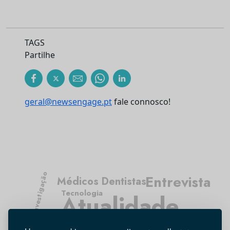
TAGS
Partilhe
geral@newsengage.pt
fale connosco!
Investigação
Entrevista
Médicos Dentistas
Tecnologia
Atualidade
Opinião