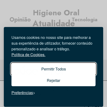
Higiene Oral
Opinião
Tecnologia
Atualidade
Médicos Dentistas
Entrevista
Usamos cookies no nosso site para melhorar a
Investigação
sua experiência de utilizador, fornecer conteúdo
personalizado e analisar o tráfego.
Política de Cookies.
Permitir Todos
Rejeitar
© 2026 Saúde Oral
Ficha Técnica
|
Política de Cookies
|
Preferências
Política de privacidade