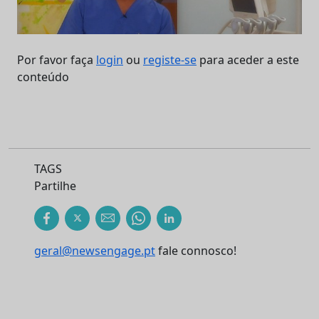
Por favor faça
login
ou
registe-se
para aceder a este
conteúdo
TAGS
Partilhe
geral@newsengage.pt
fale connosco!