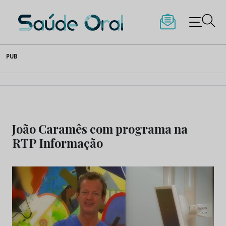
Saúde Oral
Skip
PUB
to
content
João Caramês com programa na
RTP Informação