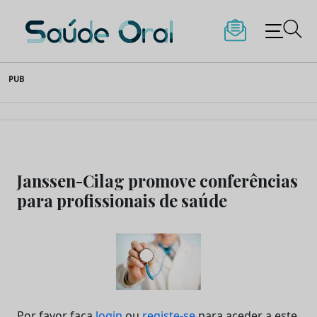
Saúde Oral
Skip
PUB
to
content
Janssen-Cilag promove conferências
para profissionais de saúde
Por favor faça
login
ou
registe-se
para aceder a este