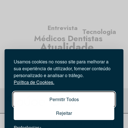
Entrevista
Tecnologia
Médicos Dentistas
Atualidade
Opinião
Higiene Oral
Usamos cookies no nosso site para melhorar a
Investigação
sua experiência de utilizador, fornecer conteúdo
personalizado e analisar o tráfego.
Política de Cookies.
Permitir Todos
Rejeitar
© 2026 Saúde Oral
Ficha Técnica
|
Política de Cookies
|
Preferências