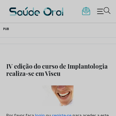
Saúde Oral
Skip
PUB
to
content
IV edição do curso de Implantologia
realiza-se em Viseu
Por favor faça
login
ou
registe-se
para aceder a este