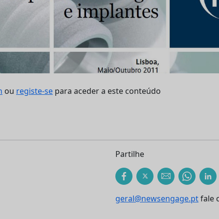
n
ou
registe-se
para aceder a este conteúdo
Partilhe
geral@newsengage.pt
fale 