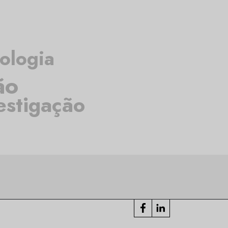
ologia
ão
estigação