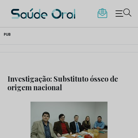
Saúde Oral
Skip
PUB
to
content
Investigação: Substituto ósseo de
origem nacional