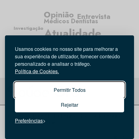
Opinião
Entrevista
Médicos Dentistas
Investigação
Atualidade
Higiene Oral
Usamos cookies no nosso site para melhorar a
Tecnologia
sua experiência de utilizador, fornecer conteúdo
personalizado e analisar o tráfego.
Política de Cookies.
Permitir Todos
Rejeitar
© 2026 Saúde Oral
Ficha Técnica
|
Política de Cookies
|
Preferências
Política de privacidade