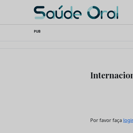
Saúde Oral
Skip
PUB
to
content
Internacio
Por favor faça
logi