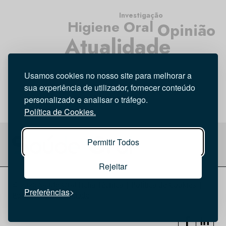
Investigação
Higiene Oral
Opinião
Atualidade
Médicos Dentistas
Tecnologia
Entrevista
Usamos cookies no nosso site para melhorar a
sua experiência de utilizador, fornecer conteúdo
personalizado e analisar o tráfego.
Política de Cookies.
Permitir Todos
Rejeitar
© 2026 Saúde Oral
Ficha Técnica
|
Política de Cookies
|
Preferências
Política de privacidade