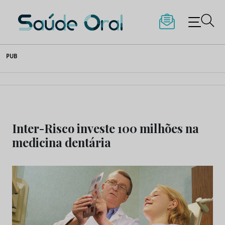
Saúde Oral
Skip
PUB
to
content
Inter-Risco investe 100 milhões na
medicina dentária