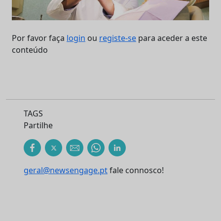
Por favor faça
login
ou
registe-se
para aceder a este
conteúdo
TAGS
Partilhe
geral@newsengage.pt
fale connosco!