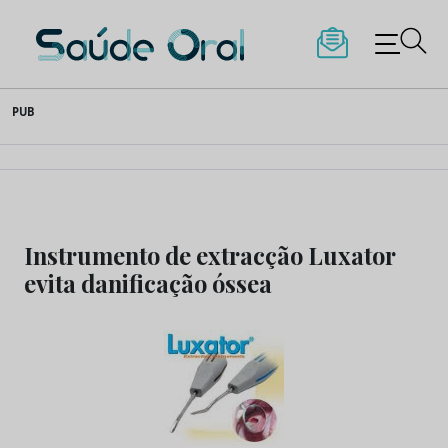
Saúde Oral
Skip
PUB
to
content
Instrumento de extracção Luxator
evita danificação óssea