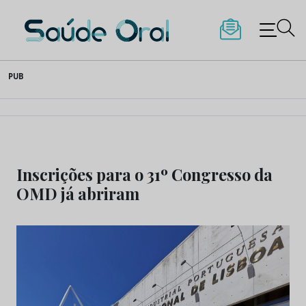
Saúde Oral
Skip
PUB
to
content
Inscrições para o 31º Congresso da
OMD já abriram