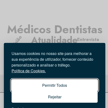
Médicos Dentistas
Atualidade
Opinião
Entrevista
Tecnologia
Higiene Oral
Investigação
Usamos cookies no nosso site para melhorar a
sua experiência de utilizador, fornecer conteúdo
personalizado e analisar o tráfego.
Política de Cookies.
Permitir Todos
Rejeitar
© 2026 Saúde Oral
Ficha Técnica
|
Política de Cookies
|
Política de privacidade