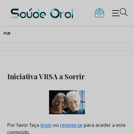
Saúde Oral
Skip
PUB
to
content
Iniciativa VRSA a Sorrir
Por favor faça
login
ou
registe-se
para aceder a este
conteúdo