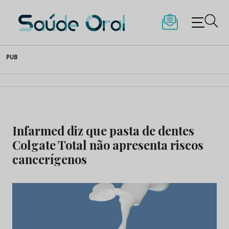
Saúde Oral
Skip
PUB
to
content
Infarmed diz que pasta de dentes
Colgate Total não apresenta riscos
cancerígenos