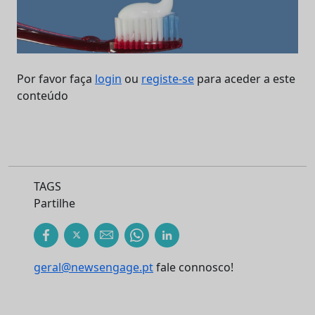
Por favor faça
login
ou
registe-se
para aceder a este
conteúdo
TAGS
Partilhe
geral@newsengage.pt
fale connosco!