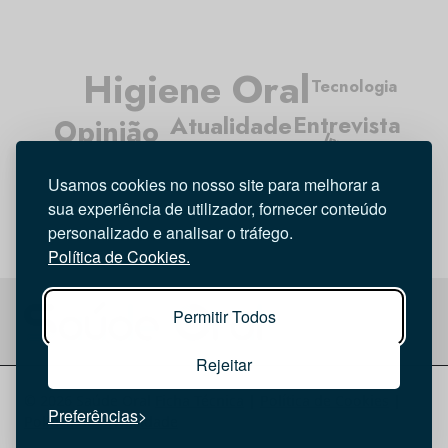
Higiene Oral
Tecnologia
Atualidade
Entrevista
Opinião
Investigação
Médicos Dentistas
Usamos cookies no nosso site para melhorar a
sua experiência de utilizador, fornecer conteúdo
personalizado e analisar o tráfego.
Política de Cookies.
Permitir Todos
Rejeitar
© 2026 Saúde Oral
Ficha Técnica
|
Política de Cookies
|
Preferências
Política de privacidade