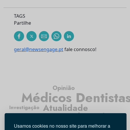
TAGS
Partilhe
geral@newsengage.pt
fale connosco!
Opinião
Médicos Dentista
Atualidade
Investigação
Higiene Oral
Tecnologia
Entrevista
Usamos cookies no nosso site para melhorar a