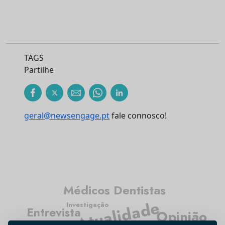
TAGS
Partilhe
geral@newsengage.pt
fale connosco!
Médicos Dentistas
Atualidade
Investigação
Entrevista
Opinião