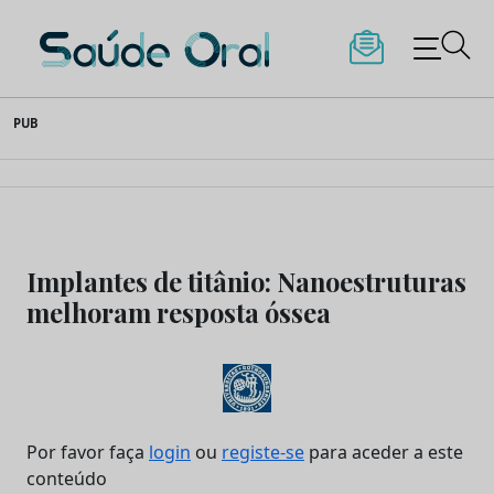
Saúde Oral
Skip
PUB
to
content
Implantes de titânio: Nanoestruturas
melhoram resposta óssea
Por favor faça
login
ou
registe-se
para aceder a este
conteúdo