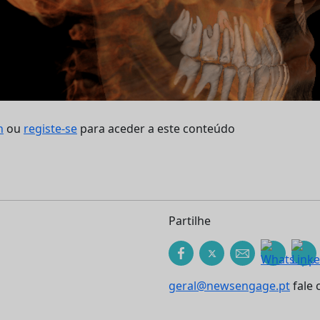
n
ou
registe-se
para aceder a este conteúdo
Partilhe
geral@newsengage.pt
fale 