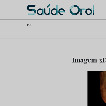
Saúde Oral
Skip
PUB
to
content
Imagem 3D: