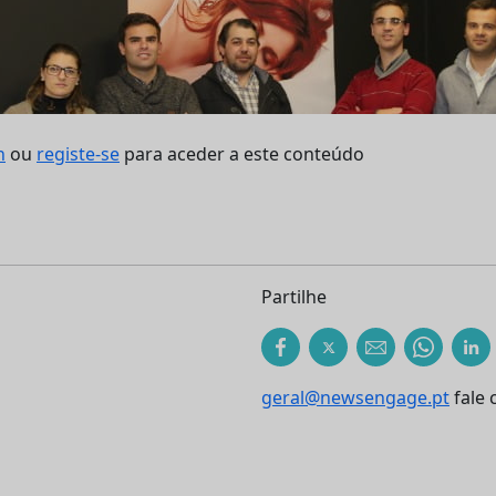
n
ou
registe-se
para aceder a este conteúdo
Partilhe
geral@newsengage.pt
fale 