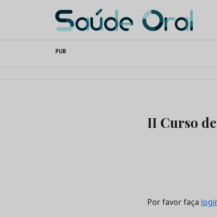
Saúde Oral
Skip
PUB
to
content
II Curso de
Por favor faça
logi