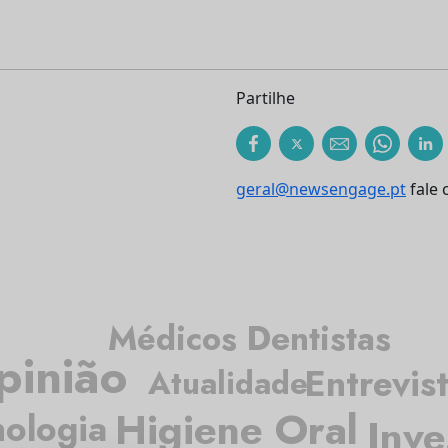
Partilhe
geral@newsengage.pt
fale 
Médicos Dentistas
pinião
Entrevis
Atualidade
Higiene Oral
nologia
Inve