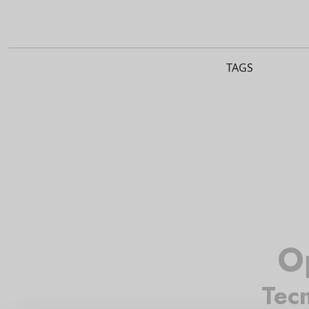
TAGS
O
Tec