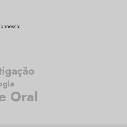
connosco!
tigação
ogia
e Oral