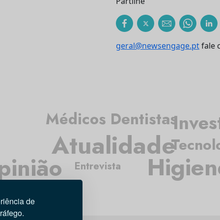
Partilhe
geral@newsengage.pt
fale 
Médicos Dentistas
Inves
Atualidade
Tecnol
Higien
pinião
Entrevista
riência de
tráfego.