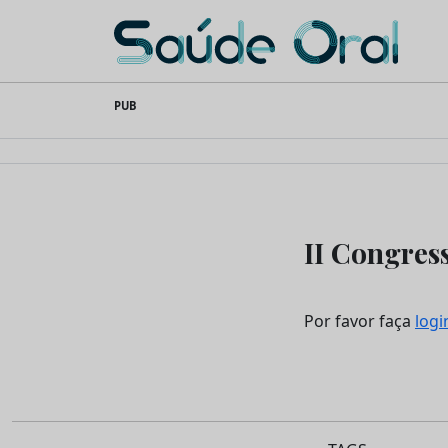
Saúde Oral
Skip
PUB
to
content
II Congres
Por favor faça
logi